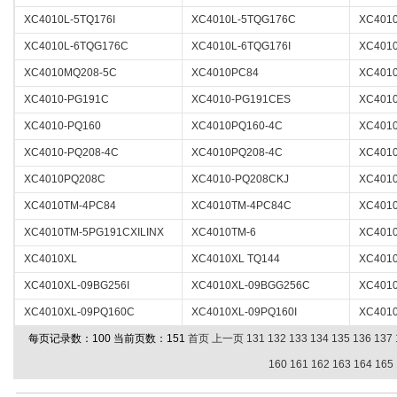
XC4010L-5TQ176I
XC4010L-5TQG176C
XC4010
XC4010L-6TQG176C
XC4010L-6TQG176I
XC401
XC4010MQ208-5C
XC4010PC84
XC401
XC4010-PG191C
XC4010-PG191CES
XC401
XC4010-PQ160
XC4010PQ160-4C
XC401
XC4010-PQ208-4C
XC4010PQ208-4C
XC401
XC4010PQ208C
XC4010-PQ208CKJ
XC401
XC4010TM-4PC84
XC4010TM-4PC84C
XC401
XC4010TM-5PG191CXILINX
XC4010TM-6
XC401
XC4010XL
XC4010XL TQ144
XC401
XC4010XL-09BG256I
XC4010XL-09BGG256C
XC4010
XC4010XL-09PQ160C
XC4010XL-09PQ160I
XC401
每页记录数：100 当前页数：151
首页
上一页
131
132
133
134
135
136
137
160
161
162
163
164
165