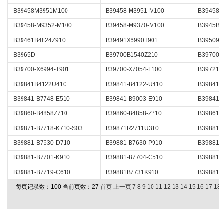
B39458M3951M100
B39458-M3951-M100
B39458
B39458-M9352-M100
B39458-M9370-M100
B3945B
B39461B4824Z910
B39491X6990T901
B39509
B3965D
B39700B1540Z210
B3970
B39700-X6994-T901
B39700-X7054-L100
B39721
B39841B4122U410
B39841-B4122-U410
B39841
B39841-B7748-E510
B39841-B9003-E910
B39841
B39860-B4858Z710
B39860-B4858-Z710
B39861
B39871-B7718-K710-S03
B39871R2711U310
B3988
B39881-B7630-D710
B39881-B7630-P910
B39881
B39881-B7701-K910
B39881-B7704-C510
B3988
B39881-B7719-C610
B39881B7731K910
B39881
每页记录数：100 当前页数：27
首页
上一页
7
8
9
10
11
12
13
14
15
16
17
1