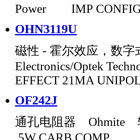
Power IMP CONFIG
OHN3119U
磁性 - 霍尔效应，数字
Electronics/Optek Te
EFFECT 21MA UNIPO
OF242J
通孔电阻器 Ohmite 轴
.5W CARB COMP