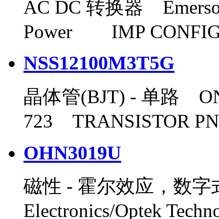
AC DC 转换器 Emerson 
Power IMP CONFIG
NSS12100M3T5G
晶体管(BJT) - 单路 ON 
723 TRANSISTOR PNP
OHN3019U
磁性 - 霍尔效应，数字
Electronics/Optek Te