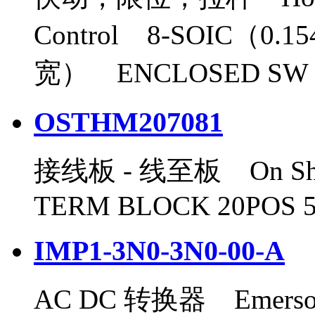
Control 8-SOIC（0.1
宽） ENCLOSED SW O
OSTHM207081
接线板 - 线至板 On Sho
TERM BLOCK 20POS
IMP1-3N0-3N0-00-A
AC DC 转换器 Emerson 