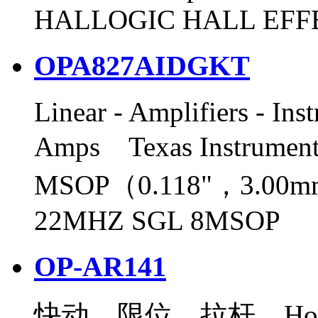
HALLOGIC HALL EFF
OPA827AIDGKT
Linear - Amplifiers - In
Amps Texas Instrume
MSOP（0.118"，3.00m
22MHZ SGL 8MSOP
OP-AR141
快动，限位，拉杆 Honeywe