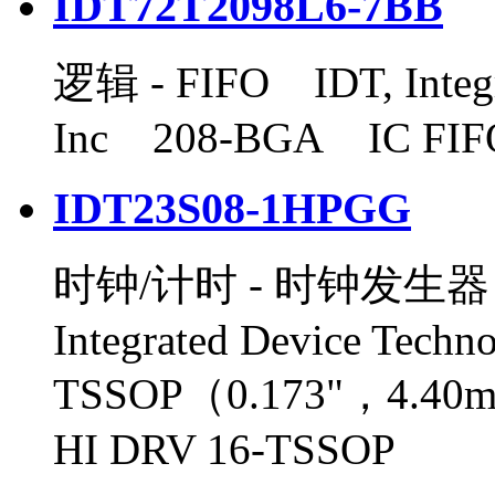
IDT72T2098L6-7BB
逻辑 - FIFO IDT, Integr
Inc 208-BGA IC FIFO
IDT23S08-1HPGG
时钟/计时 - 时钟发生器
Integrated Device Tech
TSSOP（0.173"，4.40
HI DRV 16-TSSOP