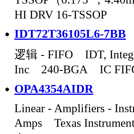
HI DRV 16-TSSOP
IDT72T36105L6-7BB
逻辑 - FIFO IDT, Integr
Inc 240-BGA IC FIF
OPA4354AIDR
Linear - Amplifiers - In
Amps Texas Instrume