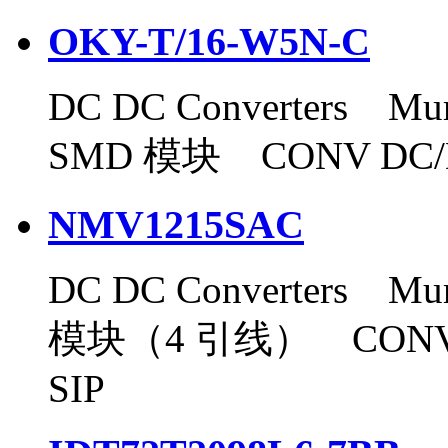
OKY-T/16-W5N-C
DC DC Converters Mura
SMD 模块 CONV DC/D
NMV1215SAC
DC DC Converters Mura
模块（4 引线） CONV D
SIP