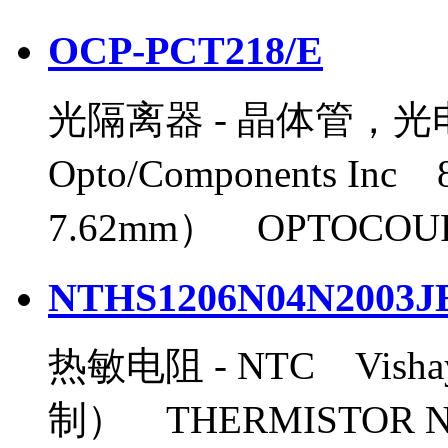
OCP-PCT218/E
光隔离器 - 晶体管，光
Opto/Components Inc
7.62mm） OPTOCOUPL
NTHS1206N04N2003J
热敏电阻 - NTC Vishay
制） THERMISTOR NT