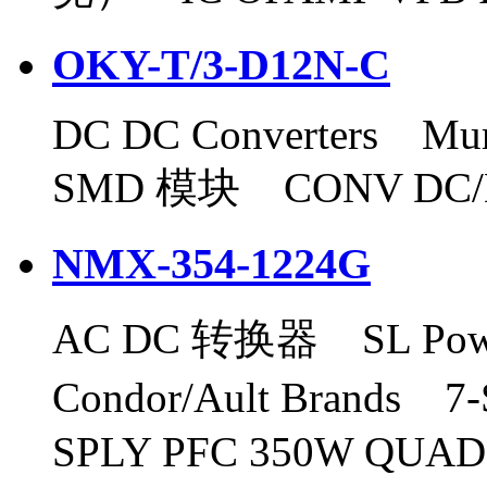
OKY-T/3-D12N-C
DC DC Converters Mura
SMD 模块 CONV DC/D
NMX-354-1224G
AC DC 转换器 SL Power E
Condor/Ault Brand
SPLY PFC 350W QUA