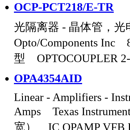
OCP-PCT218/E-TR
光隔离器 - 晶体管，光
Opto/Components I
型 OPTOCOUPLER 2-
OPA4354AID
Linear - Amplifiers - In
Amps Texas Instrume
宽） IC OPAMP VFB R