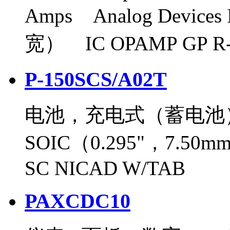
Amps Analog Devices
宽） IC OPAMP GP R-
P-150SCS/A02T
电池，充电式（蓄电池） Pa
SOIC（0.295"，7.50
SC NICAD W/TAB
PAXCDC10