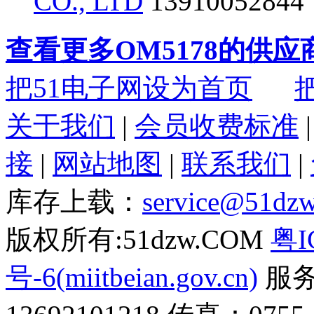
CO., LTD
1391005284
查看更多OM5178的供应
把51电子网设为首页
关于我们
|
会员收费标准
接
|
网站地图
|
联系我们
|
库存上载：
service@51dz
版权所有:51dzw.COM
粤I
号-6(miitbeian.gov.cn)
服务热