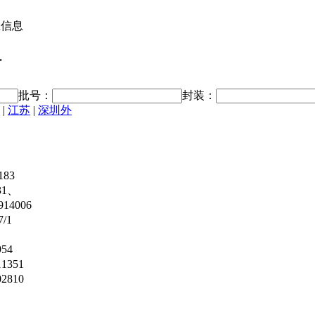
应信息
料
批号：
封装：
|
江苏
|
深圳外
183
31、
914006
7/1
954
11351
02810