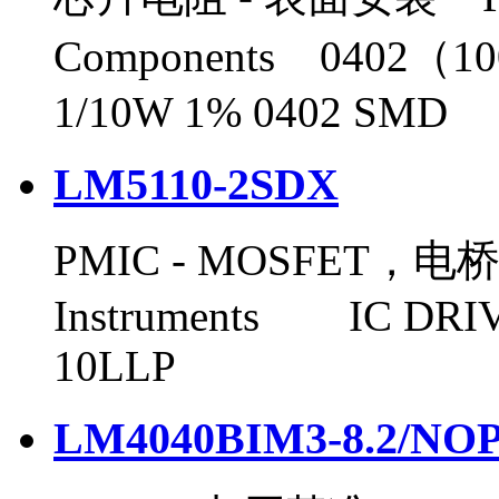
Components 0402（1
1/10W 1% 0402 SMD
LM5110-2SDX
PMIC - MOSFET，电
Instruments IC DRI
10LLP
LM4040BIM3-8.2/NO