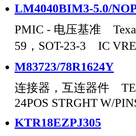
LM4040BIM3-5.0/NO
PMIC - 电压基准 Texas 
59，SOT-23-3 IC VRE
M83723/78R1624Y
连接器，互连器件 TE Co
24POS STRGHT W/PIN
KTR18EZPJ305