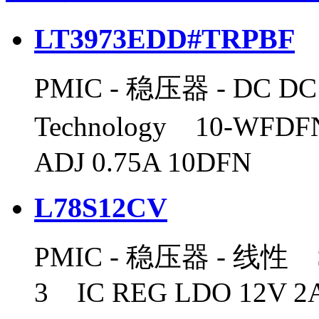
LT3973EDD#TRPBF
PMIC - 稳压器 - DC 
Technology 10-WF
ADJ 0.75A 10DFN
L78S12CV
PMIC - 稳压器 - 线性 ST
3 IC REG LDO 12V 2A