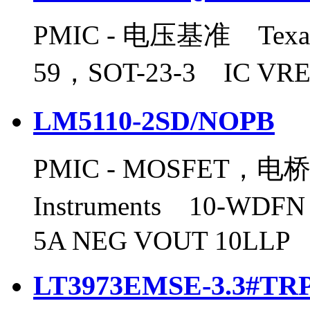
PMIC - 电压基准 Texas 
59，SOT-23-3 IC VRE
LM5110-2SD/NOPB
PMIC - MOSFET，电
Instruments 10-WD
5A NEG VOUT 10LLP
LT3973EMSE-3.3#TR