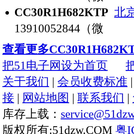
CC30R1H682KTP
北
13910052844（微
查看更多CC30R1H682
把51电子网设为首页
关于我们
|
会员收费标准
接
|
网站地图
|
联系我们
|
库存上载：
service@51dz
版权所有:51dzw.COM
粤I