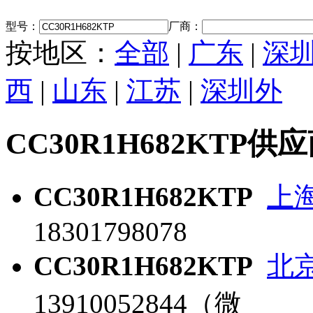
型号：
厂商：
按地区：
全部
|
广东
|
深
西
|
山东
|
江苏
|
深圳外
CC30R1H682KTP供
CC30R1H682KTP
上
18301798078
CC30R1H682KTP
北
13910052844（微