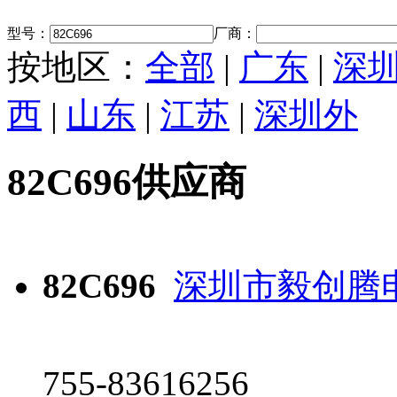
型号：
厂商：
按地区：
全部
|
广东
|
深
西
|
山东
|
江苏
|
深圳外
82C696供应商
82C696
深圳市毅创腾
755-83616256