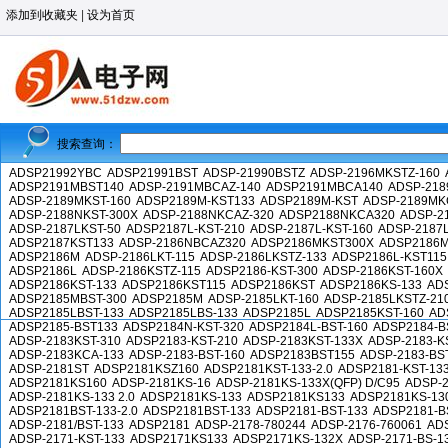
添加到收藏夹
|
设为首页
搜索查询：
ADSP21992YBC
ADSP21991BST
ADSP-21990BSTZ
ADSP-2196MKSTZ-160
ADSP2191MBST140
ADSP-2191MBCAZ-140
ADSP2191MBCA140
ADSP-218
ADSP-2189MKST-160
ADSP2189M-KST133
ADSP2189M-KST
ADSP-2189MK
ADSP-2188NKST-300X
ADSP-2188NKCAZ-320
ADSP2188NKCA320
ADSP-2
ADSP-2187LKST-50
ADSP2187L-KST-210
ADSP-2187L-KST-160
ADSP-2187
ADSP2187KST133
ADSP-2186NBCAZ320
ADSP2186MKST300X
ADSP2186M
ADSP2186M
ADSP-2186LKT-115
ADSP-2186LKSTZ-133
ADSP2186L-KST115
ADSP2186L
ADSP-2186KSTZ-115
ADSP2186-KST-300
ADSP-2186KST-160X
ADSP2186KST-133
ADSP2186KST115
ADSP2186KST
ADSP2186KS-133
AD
ADSP2185MBST-300
ADSP2185M
ADSP-2185LKT-160
ADSP-2185LKSTZ-21
ADSP2185LBST-133
ADSP2185LBS-133
ADSP2185L
ADSP2185KST-160
AD
ADSP2185-BST133
ADSP2184N-KST-320
ADSP2184L-BST-160
ADSP2184-B
ADSP-2183KST-310
ADSP2183-KST-210
ADSP-2183KST-133X
ADSP-2183-K
ADSP-2183KCA-133
ADSP-2183-BST-160
ADSP2183BST155
ADSP-2183-BS
ADSP-2181ST
ADSP2181KSZ160
ADSP2181KST-133-2.0
ADSP2181-KST-13
ADSP2181KS160
ADSP-2181KS-16
ADSP-2181KS-133X(QFP) D/C95
ADSP-2
ADSP-2181KS-133 2.0
ADSP2181KS-133
ADSP2181KS133
ADSP2181KS-13
ADSP2181BST-133-2.0
ADSP2181BST-133
ADSP2181-BST-133
ADSP2181-B
ADSP-2181/BST-133
ADSP2181
ADSP-2178-780244
ADSP-2176-760061
ADS
ADSP-2171-KST-133
ADSP2171KS133
ADSP2171KS-132X
ADSP-2171-BS-1