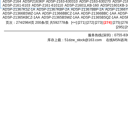
ADSP-2164
ADSP2163KP
ADSP-2163-630310
ADSP-2163-630270
ADSP-21
ADSP-2161-6103
ADSP-2161-610110
ADSP-21601LKB-160
ADSP21601KB-1
ADSP-21367KSZ-1A
ADSP-21367KBP-2A
ADSP-21367BBP-2A
ADSP-21366
ADSP-21366BSWZ-1AA
ADSP-21366BBCZ-1AA
ADSP-21366BBC-1AA
ADSP
ADSP-21365KBCZ-1AA
ADSP-21365BSWZ-1AA
ADSP-21365BSQZ-1AA
ADS
页次：274/2964页 200条/页 共592778条
[<<]
[271]
[272]
[273]
[274]
[275]
[276
[295]
[2
服务热线(深圳)：0755-8303
库存上载：
51dzw_stock@163.com
在线MSN咨询