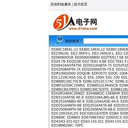
添加到收藏夹
|
设为首页
搜索查询：
EE80C186XL-12
EE80C186XL12
EE80C186EB
EE23NUXL
EE2-3NFX-L
EE2-24NUX-L
EE2-1
EE06060DOA
EE0000036B00
EDZTE617.5B
E
EDZ4.7B
EDZ/22B
EDZ TE61 6.8B
EDZ TE61 5.
EDS6416AHTA75E
EDS5116ABTA-75
EDS2532
EDS2508APTA-7A
EDS2508ADTA-75-E
EDS123
EDR1000/2000
EDQUIK
EDP2570
EDOC-1008
EDL1216CASA-10L-E
EDL-100H
EDL-100
EDL
EDI8M8128C70CB
EDI8L32512C17AC
EDI8L3
EDI8F32259C15MNC
EDI88512LPA45CB
EDI8
EDI88130LP85CI
EDI88130CS20TC
EDI88128
EDI18F2464C35MZC
EDH8862C-15KMHR
ED
EDE5116AFSE-6E-E
EDE5108AJBG-6E-E
EDE5
EDE2516ABBG-6E-E
EDE1104AASE-4A-E
EDD
EDD2516AMTA-6B
EDD2516AKTA-6B
EDD251
EDD2508AMTA-5B
EDD2508AKTA-6B-E
EDD25
EDC10H162LDS
EDC03011EATER
EDBA
EDB
ED890IC
ED8903
ED6709870G2
ED603CS
ED
ED43/43-321-022
ED43 143-321
ED43 143-321
ED18M8256C-70PC