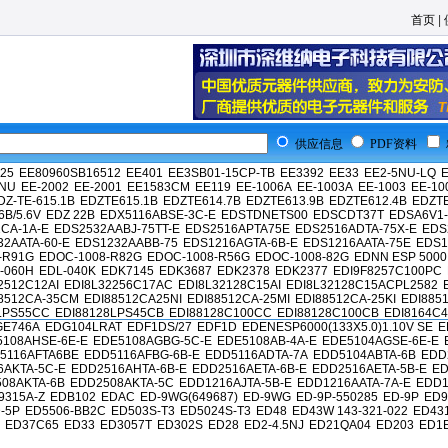
首页
|
供应信息
PDF资料
25
EE80960SB16512
EE401
EE3SB01-15CP-TB
EE3392
EE33
EE2-5NU-LQ
E
2NU
EE-2002
EE-2001
EE1583CM
EE119
EE-1006A
EE-1003A
EE-1003
EE-10
DZ-TE-615.1B
EDZTE615.1B
EDZTE614.7B
EDZTE613.9B
EDZTE612.4B
EDZT
6B/5.6V
EDZ 22B
EDX5116ABSE-3C-E
EDSTDNETS00
EDSCDT37T
EDSA6V1
CA-1A-E
EDS2532AABJ-75TT-E
EDS2516APTA75E
EDS2516ADTA-75X-E
EDS
2AATA-60-E
EDS1232AABB-75
EDS1216AGTA-6B-E
EDS1216AATA-75E
EDS1
-R91G
EDOC-1008-R82G
EDOC-1008-R56G
EDOC-1008-82G
EDNN ESP 5000
-060H
EDL-040K
EDK7145
EDK3687
EDK2378
EDK2377
EDI9F8257C100PC
2512C12AI
EDI8L32256C17AC
EDI8L32128C15AI
EDI8L32128C15ACPL2582
8512CA-35CM
EDI88512CA25NI
EDI88512CA-25MI
EDI88512CA-25KI
EDI885
LPS55CC
EDI88128LPS45CB
EDI88128C100CC
EDI88128C100CB
EDI8164C4
GE746A
EDG104LRAT
EDF1DS/27
EDF1D
EDENESP6000(133X5.0)1.10V SE
E
108AHSE-6E-E
EDE5108AGBG-5C-E
EDE5108AB-4A-E
EDE5104AGSE-6E-E
5116AFTA6BE
EDD5116AFBG-6B-E
EDD5116ADTA-7A
EDD5104ABTA-6B
EDD
6AKTA-5C-E
EDD2516AHTA-6B-E
EDD2516AETA-6B-E
EDD2516AETA-5B-E
ED
08AKTA-6B
EDD2508AKTA-5C
EDD1216AJTA-5B-E
EDD1216AATA-7A-E
EDD1
9315A-Z
EDB102
EDAC
ED-9WG(649687)
ED-9WG
ED-9P-550285
ED-9P
ED9
-5P
ED5506-BB2C
ED503S-T3
ED5024S-T3
ED48
ED43W 143-321-022
ED431
ED37C65
ED33
ED3057T
ED302S
ED28
ED2-4.5NJ
ED21QA04
ED203
ED1