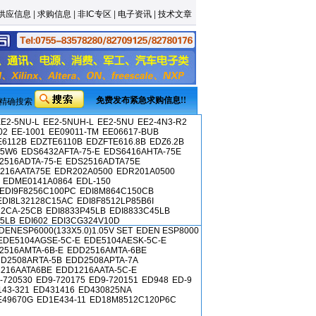
供应信息
|
求购信息
|
非IC专区
|
电子资讯
|
技术文章
免费发布紧急求购信息!!
精确搜索
E2-5NU-L
EE2-5NUH-L
EE2-5NU
EE2-4N3-R2
02
EE-1001
EE09011-TM
EE06617-BUB
E6112B
EDZTE6110B
EDZFTE616.8B
EDZ6.2B
-5W6
EDS6432AFTA-75-E
EDS6416AHTA-75E
2516ADTA-75-E
EDS2516ADTA75E
216AATA75E
EDR202A0500
EDR201A0500
EDME0141A0864
EDL-150
EDI9F8256C100PC
EDI8M864C150CB
EDI8L32128C15AC
EDI8F8512LP85B6I
12CA-25CB
EDI8833P45LB
EDI8833C45LB
5LB
EDI602
EDI3CG324V10D
DENESP6000(133X5.0)1.05V SET
EDEN ESP8000
EDE5104AGSE-5C-E
EDE5104AESK-5C-E
2516AMTA-6B-E
EDD2516AMTA-6BE
D2508ARTA-5B
EDD2508APTA-7A
216AATA6BE
EDD1216AATA-5C-E
-720530
ED9-720175
ED9-720151
ED948
ED-9
43-321
ED431416
ED430825NA
E49670G
ED1E434-11
ED18M8512C120P6C