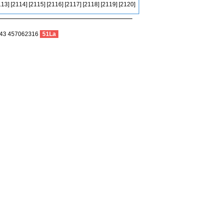
113]
[2114]
[2115]
[2116]
[2117]
[2118]
[2119]
[2120]
3 457062316
51La